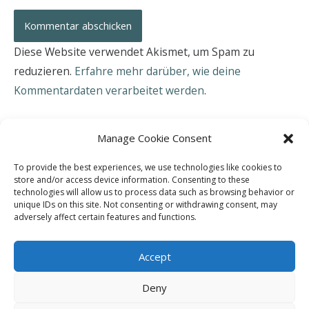
Diese Website verwendet Akismet, um Spam zu
reduzieren.
Erfahre mehr darüber, wie deine
Kommentardaten verarbeitet werden
.
Manage Cookie Consent
To provide the best experiences, we use technologies like cookies to
store and/or access device information. Consenting to these
technologies will allow us to process data such as browsing behavior or
unique IDs on this site. Not consenting or withdrawing consent, may
adversely affect certain features and functions.
Accept
Deny
Copyright © 2026 Heinrich Schimpf Arzt - Psychoanalytiker