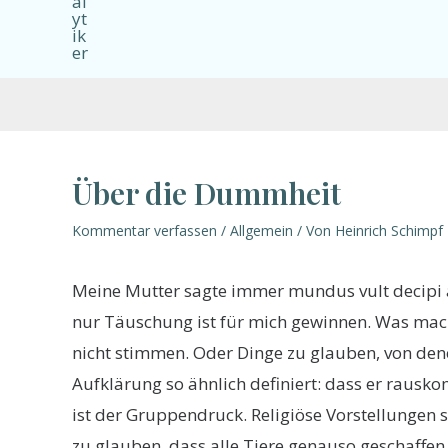
Über die Dummheit
Beitragsnavigation
Kommentar verfassen
/
Allgemein
/ Von
Heinrich Schimpf
Meine Mutter sagte immer mundus vult decipi al
nur Täuschung ist für mich gewinnen. Was mach
nicht stimmen. Oder Dinge zu glauben, von denen
Aufklärung so ähnlich definiert: dass er raus
ist der Gruppendruck. Religiöse Vorstellungen 
zu glauben, dass alle Tiere genauso geschaffen 